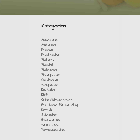
Kategorien
Accessoires
Anleitungen
Drachen
Drucksachen
Filzkurse
Filzschal
Filztaschen
Fingerpuppen
Geschichten
Handpuppen
Kaufladen
KiBifi
Online-Weihnachtsmarkt
Praktisches für den Alltag
Rohwolle
Spielsachen
Uncategorized
veranstaltung
Wohnaccessoires